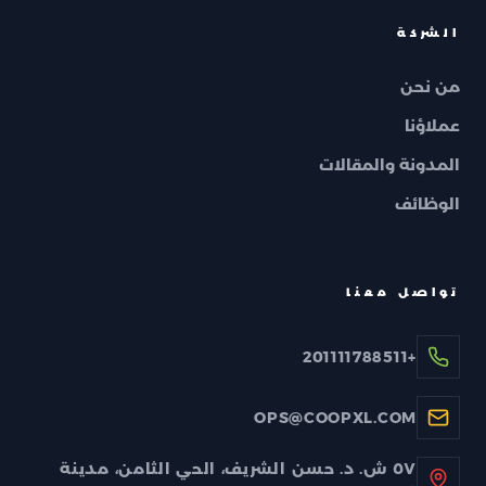
الشركة
من نحن
عملاؤنا
المدونة والمقالات
الوظائف
تواصل معنا
+201111788511
OPS@COOPXL.COM
٥٧ ش. د. حسن الشريف، الحي الثامن، مدينة