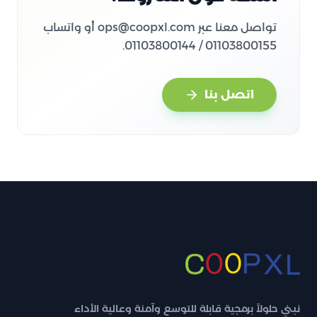
تواصل معنا عبر ops@coopxl.com أو واتساب
01103800155 / 01103800144.
اتصل بنا
نبني حلولاً برمجية قابلة للتوسع وآمنة وعالية الأداء